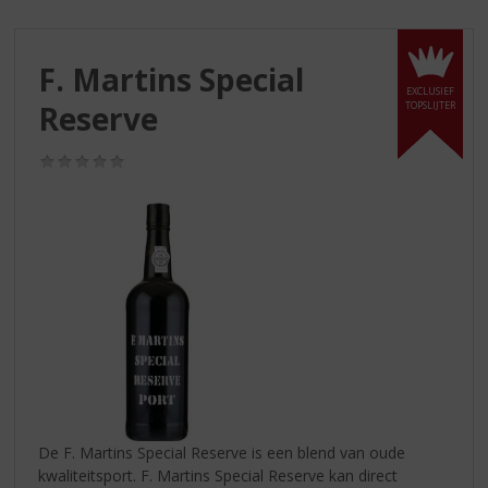
S
p
r
F. Martins Special
i
EXCLUSIEF
n
Reserve
TOPSLIJTER
g
n
(0,0
a
/
a
5)
r
d
e
n
a
v
i
g
a
t
i
De F. Martins Special Reserve is een blend van oude
e
kwaliteitsport. F. Martins Special Reserve kan direct