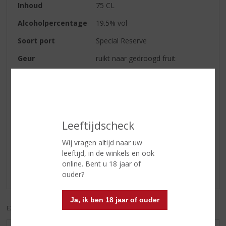
Inhoud
75 CL
Alcoholpercentage
19.5% vol
Soort port
Special Reserve
Geur
ruikt naar gedroogd fruit
Smaak
een volle vrij zoete smaak
Afdronk
mooie afdronk
Leeftijdscheck
Reviews
Wij vragen altijd naar uw
leeftijd, in de winkels en ook
Schrijf een review
online. Bent u 18 jaar of
Er zijn nog geen reviews geplaatst voor dit product
ouder?
Ja, ik ben 18 jaar of ouder
EXCL. BTW
INCL. BTW