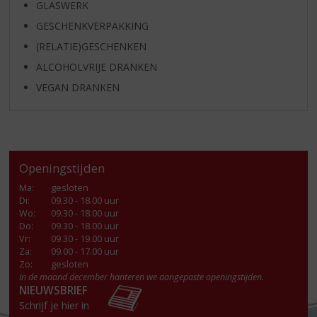
GLASWERK
GESCHENKVERPAKKING
(RELATIE)GESCHENKEN
ALCOHOLVRIJE DRANKEN
VEGAN DRANKEN
Openingstijden
Ma
:
gesloten
Di
:
09.30 - 18.00 uur
Wo
:
09.30 - 18.00 uur
Do
:
09.30 - 18.00 uur
Vr
:
09.30 - 19.00 uur
Za
:
09.00 - 17.00 uur
Zo:
gesloten
In de maand december hanteren we aangepaste openingstijden.
NIEUWSBRIEF
Schrijf je hier in