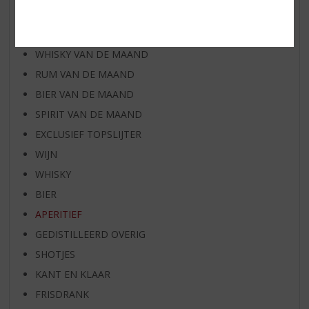
AANBIEDINGEN
WIJN VAN DE MAAND
WHISKY VAN DE MAAND
RUM VAN DE MAAND
BIER VAN DE MAAND
SPIRIT VAN DE MAAND
EXCLUSIEF TOPSLIJTER
WIJN
WHISKY
BIER
APERITIEF
GEDISTILLEERD OVERIG
SHOTJES
KANT EN KLAAR
FRISDRANK