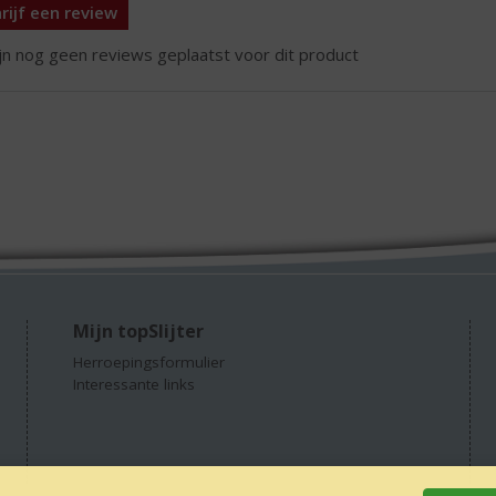
rijf een review
ijn nog geen reviews geplaatst voor dit product
Mijn topSlijter
Herroepingsformulier
Interessante links