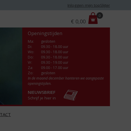
Inloggen mijn topSlijter
P
0
€
0,00
r
i
Openingstijden
j
s
Ma
:
gesloten
Di
:
09.30 - 18.00 uur
:
Wo
:
09.30 - 18.00 uur
Do
:
09.30 - 18.00 uur
Vr
:
09.30 - 19.00 uur
Za
:
09.00 - 17.00 uur
Zo:
gesloten
In de maand december hanteren we aangepaste
openingstijden.
NIEUWSBRIEF
Schrijf je hier in
TACT