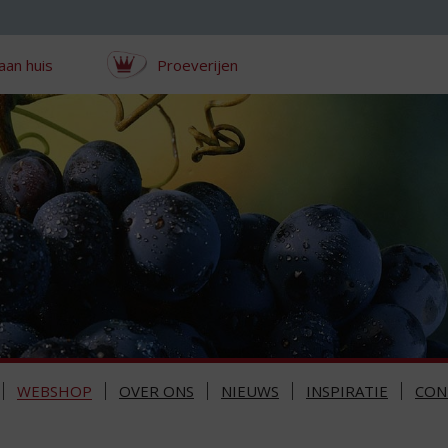
aan huis
Proeverijen
WEBSHOP
OVER ONS
NIEUWS
INSPIRATIE
CON