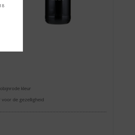
 18
robijnrode kleur
r voor de gezelligheid