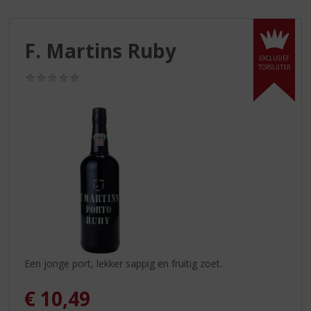
S
p
r
F. Martins Ruby
i
EXCLUSIEF
n
TOPSLIJTER
g
(0,0
/
n
5)
a
a
r
d
e
n
a
v
i
g
a
Een jonge port, lekker sappig en fruitig zoet.
t
i
€
10,49
e