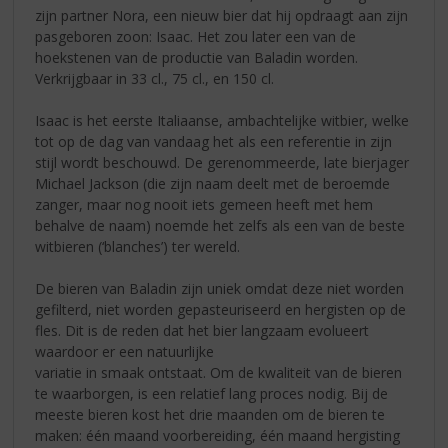
zijn partner Nora, een nieuw bier dat hij opdraagt aan zijn
pasgeboren zoon: Isaac. Het zou later een van de
hoekstenen van de productie van Baladin worden.
Verkrijgbaar in 33 cl., 75 cl., en 150 cl.
Isaac is het eerste Italiaanse, ambachtelijke witbier, welke
tot op de dag van vandaag het als een referentie in zijn
stijl wordt beschouwd. De gerenommeerde, late bierjager
Michael Jackson (die zijn naam deelt met de beroemde
zanger, maar nog nooit iets gemeen heeft met hem
behalve de naam) noemde het zelfs als een van de beste
witbieren (‘blanches’) ter wereld.
De bieren van Baladin zijn uniek omdat deze niet worden
gefilterd, niet worden gepasteuriseerd en hergisten op de
fles. Dit is de reden dat het bier langzaam evolueert
waardoor er een natuurlijke
variatie in smaak ontstaat. Om de kwaliteit van de bieren
te waarborgen, is een relatief lang proces nodig. Bij de
meeste bieren kost het drie maanden om de bieren te
maken: één maand voorbereiding, één maand hergisting