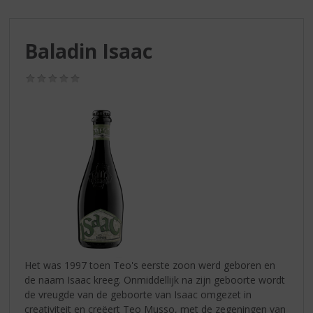
S
p
r
Baladin Isaac
i
n
g
(0,0
/
n
5)
a
a
r
d
e
n
a
v
i
g
a
Het was 1997 toen Teo's eerste zoon werd geboren en
t
de naam Isaac kreeg. Onmiddellijk na zijn geboorte wordt
i
de vreugde van de geboorte van Isaac omgezet in
e
creativiteit en creëert Teo Musso, met de zegeningen van