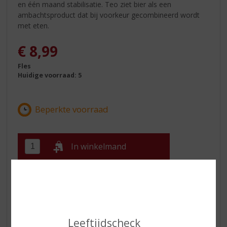
en één maand stabilisatie. Teo ziet bier als een
ambachtsproduct dat bij voorkeur gecombineerd wordt
met eten.
€
8,99
Fles
Huidige voorraad: 5
In winkelmand
ETIKETINFORMATIE
Land van Herkomst
Italië
Leeftijdscheck