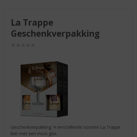
S
p
r
La Trappe
i
n
Geschenkverpakking
g
n
(0,0
a
/
a
5)
r
d
e
n
a
v
i
g
a
t
i
Geschenkverpakking: 4 verschillende soorten La Trappe
e
bier met een mooi glas.