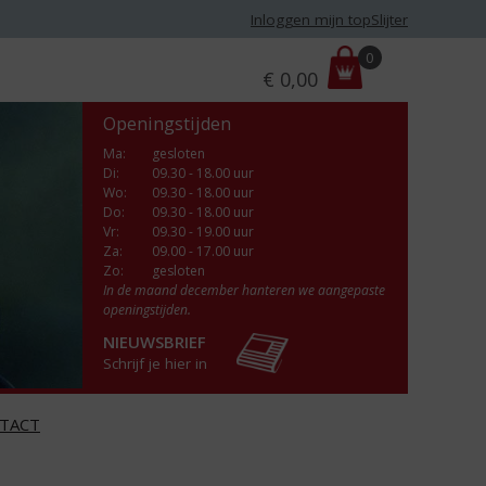
Inloggen mijn topSlijter
P
0
€
0,00
r
i
Openingstijden
j
s
Ma
:
gesloten
Di
:
09.30 - 18.00 uur
:
Wo
:
09.30 - 18.00 uur
Do
:
09.30 - 18.00 uur
Vr
:
09.30 - 19.00 uur
Za
:
09.00 - 17.00 uur
Zo:
gesloten
In de maand december hanteren we aangepaste
openingstijden.
NIEUWSBRIEF
Schrijf je hier in
TACT