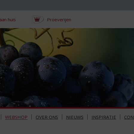
aan huis
Proeverijen
WEBSHOP
OVER ONS
NIEUWS
INSPIRATIE
CON