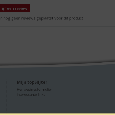
rijf een review
ijn nog geen reviews geplaatst voor dit product
Mijn topSlijter
Herroepingsformulier
Interessante links