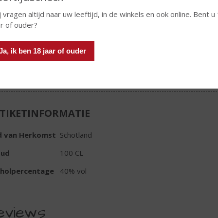
Fles
j vragen altijd naar uw leeftijd, in de winkels en ook online. Bent u
ar of ouder?
Ja, ik ben 18 jaar of ouder
In winkelmand
TIKETINFORMATIE
d van Herkomst
Schotland
oud
100 CL
oholpercentage
40% vol
eviews