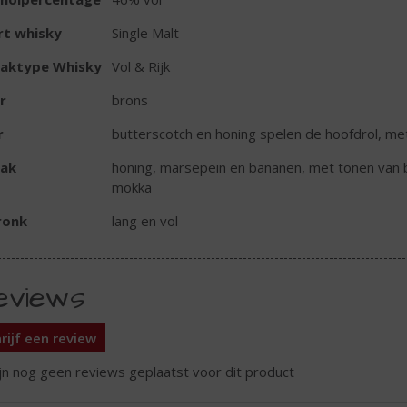
rt whisky
Single Malt
aktype Whisky
Vol & Rijk
r
brons
r
butterscotch en honing spelen de hoofdrol, me
ak
honing, marsepein en bananen, met tonen van bu
mokka
ronk
lang en vol
eviews
rijf een review
ijn nog geen reviews geplaatst voor dit product