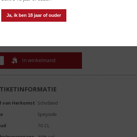
€
60,79
Ja, ik ben 18 jaar of ouder
Fles
In winkelmand
TIKETINFORMATIE
d van Herkomst
Schotland
io
Speyside
oud
70 CL
oholpercentage
46% vol