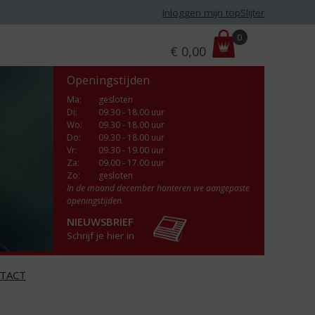
Inloggen mijn topSlijter
P
0
€
0,00
r
i
Openingstijden
j
s
Ma
:
gesloten
Di
:
09.30 - 18.00 uur
:
Wo
:
09.30 - 18.00 uur
Do
:
09.30 - 18.00 uur
Vr
:
09.30 - 19.00 uur
Za
:
09.00 - 17.00 uur
Zo:
gesloten
In de maand december hanteren we aangepaste
openingstijden.
NIEUWSBRIEF
Schrijf je hier in
TACT