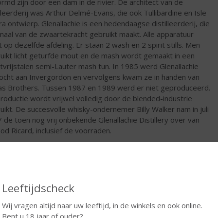
rmd zijn door een dam in de rivier. De architect van de
illeerderij was Arthur Delmé-Evans, die ook Tullibardine en Isle
ura ontwierp. Glenallachie is een hedendaagse distilleerderij, die
maal van de zwaartekracht gebruikt maakt. Alle apparatuur
t op dezelfde afdeling. Er staan 2 wash en 2 spirit stills. Men
uikt licht geturfde mout en de mash wordt gemaakt in een
tvrijstalen semi-Lauter mash tun. In 1985 werd Glenallachie
ocht aan Invergordon en vervolgens kwam ze in handen van
as Brothers. Tussen 1987 en 1989 werd er niet geproduceerd.
roductie wordt vrijwel volledig door de blended-industrie
uikt. De succesvolle whisky-ondernemer Billy Walker nam in juli
 de toen nog vrij onbekende Glenallachie Distillery over van
od Ricard, inclusief de voorraden.
en serie single cask bottelingen is het tijd voor een vast
toir. De twaalf jaar oude wordt gezien als het hart van het
we Glenallachie assortiment. Master Distiller Billy Walker
cteerde voor deze botteling Pedro Ximénez-, oloroso- en
Leeftijdscheck
in oak vaten. Het resultaat is een prettig zoete dram die wel
oende spanning kent.
Wij vragen altijd naar uw leeftijd, in de winkels en ook online.
Bent u 18 jaar of ouder?