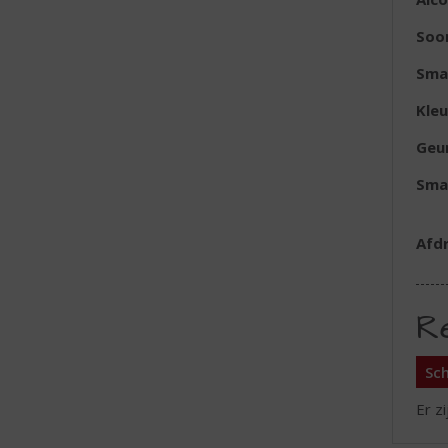
Soo
Sma
Kleu
Geu
Sma
Afd
R
Sch
Er z