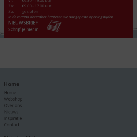
Vr
:
09.30 - 19.00 uur
Za
:
09.00 - 17.00 uur
Zo:
gesloten
In de maand december hanteren we aangepaste openingstijden.
NIEUWSBRIEF
Schrijf je hier in
Home
Home
Webshop
Over ons
Nieuws
Inspiratie
Contact