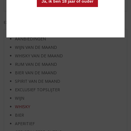
Ja, ik ben 18 jaar of ouder
Er zijn nog geen reviews geplaatst voor dit product
EXCL. BTW
INCL. BTW
AANBIEDINGEN
WIJN VAN DE MAAND
WHISKY VAN DE MAAND
RUM VAN DE MAAND
BIER VAN DE MAAND
SPIRIT VAN DE MAAND
EXCLUSIEF TOPSLIJTER
WIJN
WHISKY
BIER
APERITIEF