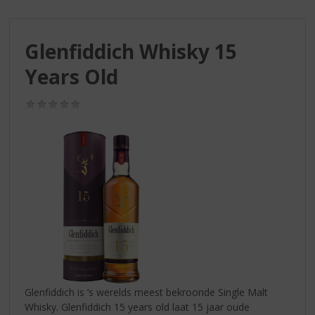
S
p
r
Glenfiddich Whisky 15
i
n
Years Old
g
n
(0,0
a
/
a
5)
r
d
e
n
a
v
i
g
a
t
i
Glenfiddich is ’s werelds meest bekroonde Single Malt
e
Whisky. Glenfiddich 15 years old laat 15 jaar oude