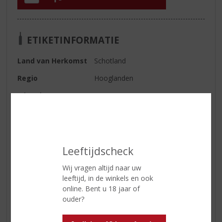
ETIKETINFORMATIE
Land van Herkomst
Schotland
Regio
Hooglanden
Inhoud
70 CL
Alcoholpercentage
40% vol
Soort whisky
Single Malt
Smaaktype Whisky
Vol & Rijk
Leeftijdscheck
Wij vragen altijd naar uw
leeftijd, in de winkels en ook
Reviews
online. Bent u 18 jaar of
ouder?
Schrijf een review