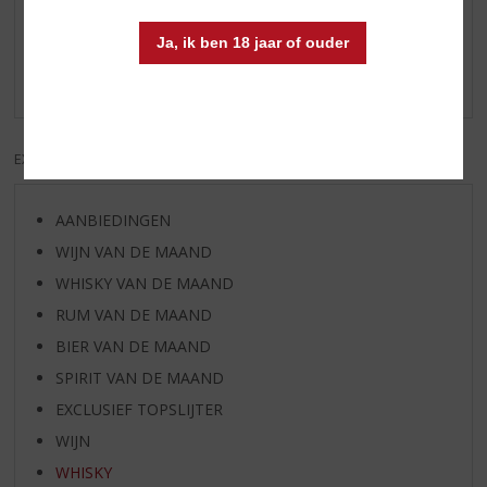
Ja, ik ben 18 jaar of ouder
Schrijf een review
Er zijn nog geen reviews geplaatst voor dit product
EXCL. BTW
INCL. BTW
AANBIEDINGEN
WIJN VAN DE MAAND
WHISKY VAN DE MAAND
RUM VAN DE MAAND
BIER VAN DE MAAND
SPIRIT VAN DE MAAND
EXCLUSIEF TOPSLIJTER
WIJN
WHISKY