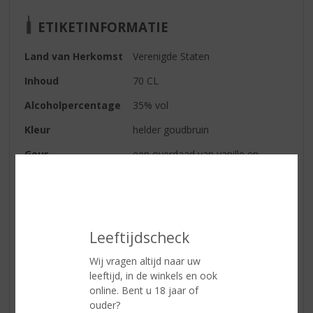
ETIKETINFORMATIE
Land van Herkomst
Verenigde Staten
Inhoud
70 CL
Alcoholpercentage
35% vol
Kleur
helder goudbruin
Geur
een overdaad van vanille en
kaneel
Smaak
zoet en pittig, een flinke dosis
kaneel zorgt voor een explosie
Afdronk
medium lang, kaneel blijft hangen
Leeftijdscheck
Wijn-spijs
heerlijk bij gegrilde eendenborst
Wij vragen altijd naar uw
leeftijd, in de winkels en ook
online. Bent u 18 jaar of
Reviews
ouder?