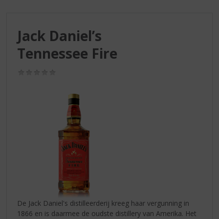
S
p
r
Jack Daniel’s
i
n
Tennessee Fire
g
n
(0,0
a
/
a
5)
r
d
e
n
a
v
i
g
a
t
i
De Jack Daniel's distilleerderij kreeg haar vergunning in
e
1866 en is daarmee de oudste distillery van Amerika. Het