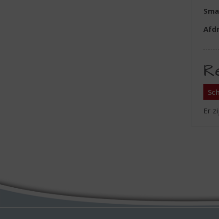
Sma
Afd
R
Sch
Er z