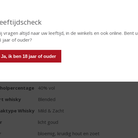
eeftijdscheck
In winkelmand
j vragen altijd naar uw leeftijd, in de winkels en ook online. Bent u
 jaar of ouder?
TIKETINFORMATIE
Ja, ik ben 18 jaar of ouder
d van Herkomst
Ierland
oud
100 CL
oholpercentage
40% vol
rt whisky
Blended
aktype Whisky
Mild & Zacht
r
licht goud
r
bloemig, kruidig hout en zoet