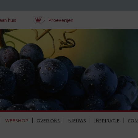
aan huis
Proeverijen
WEBSHOP
OVER ONS
NIEUWS
INSPIRATIE
CON