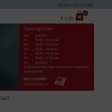
Inloggen mijn topSlijter
P
0
€
0,00
r
i
Openingstijden
j
s
Ma
:
gesloten
Di
:
09.30 - 18.00 uur
:
Wo
:
09.30 - 18.00 uur
Do
:
09.30 - 18.00 uur
Vr
:
09.30 - 19.00 uur
Za
:
09.00 - 17.00 uur
Zo:
gesloten
In de maand december hanteren we aangepaste
openingstijden.
NIEUWSBRIEF
Schrijf je hier in
TACT