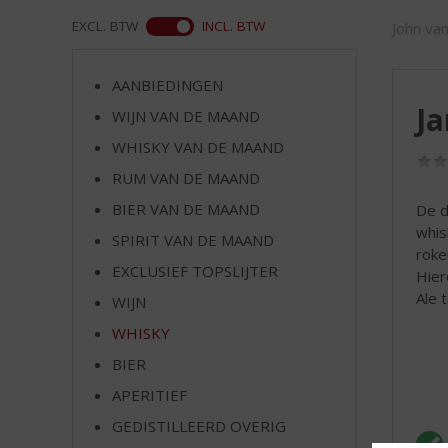
d
S
ASS
EXCL. BTW
INCL. BTW
John va
p
r
AANBIEDINGEN
i
Ja
n
WIJN VAN DE MAAND
g
WHISKY VAN DE MAAND
n
RUM VAN DE MAAND
a
a
BIER VAN DE MAAND
De d
r
whis
SPIRIT VAN DE MAAND
d
roke
e
EXCLUSIEF TOPSLIJTER
Hier
n
Ale t
WIJN
a
v
WHISKY
i
BIER
g
APERITIEF
a
t
GEDISTILLEERD OVERIG
i