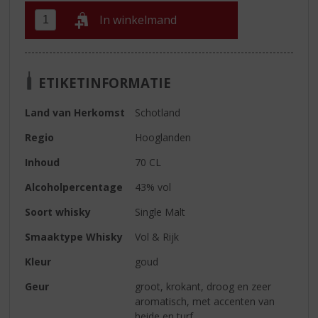
In winkelmand
ETIKETINFORMATIE
Land van Herkomst
Schotland
Regio
Hooglanden
Inhoud
70 CL
Alcoholpercentage
43% vol
Soort whisky
Single Malt
Smaaktype Whisky
Vol & Rijk
Kleur
goud
Geur
groot, krokant, droog en zeer
aromatisch, met accenten van
heide en turf