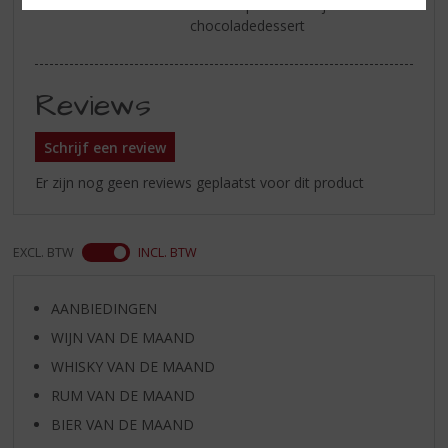
amandelpraline of bij een
chocoladedessert
Reviews
Schrijf een review
Er zijn nog geen reviews geplaatst voor dit product
EXCL. BTW
INCL. BTW
AANBIEDINGEN
WIJN VAN DE MAAND
WHISKY VAN DE MAAND
RUM VAN DE MAAND
BIER VAN DE MAAND