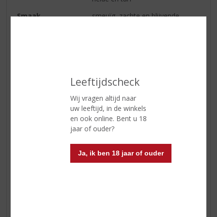
Smaak
smeuïg, zachte en blijvende
smaken van heide, honingzoet en
vanille, gevolgd door diepere
smaken van citrusfruit en
accenten van gemout brood
Afdronk
lang aanslepend, verrassend
Leeftijdscheck
intens. Begint zoet, maakt dan de
weg vrij voor rook, turf en mout
Wij vragen altijd naar
uw leeftijd, in de winkels
Wijn-spijs
zacht, aromatisch, heide en
en ook online. Bent u 18
honingzoet, dus best koud
jaar of ouder?
geserveerd, met zoete gerechten.
Crème brûlée, geglaceerd brood
en boterpudding met
Ja, ik ben 18 jaar of ouder
seizoensbessen, citroen en vanille
ricottataart, chocolademousse,
gestoomde toffeepudding, crème
anglaise, pruimen.
Serveertip
Overheerlijk met honing-