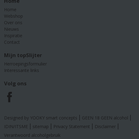
Home
Home
Webshop
Over ons
Nieuws
Inspiratie
Contact
Mijn topSlijter
Herroepingsformulier
Interessante links
Volg ons
F
a
Designed by YOOKY smart concepts
GEEN 18 GEEN alcohol
c
IDIN/ITSME
sitemap
Privacy Statement
Disclaimer
Verantwoord alcoholgebruik