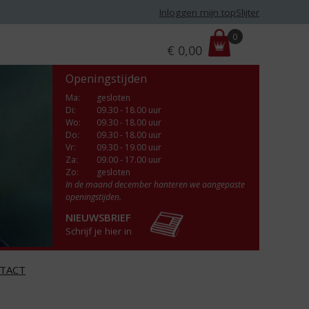
Inloggen mijn topSlijter
P
0
€
0,00
r
i
Openingstijden
j
s
Ma
:
gesloten
Di
:
09.30 - 18.00 uur
:
Wo
:
09.30 - 18.00 uur
Do
:
09.30 - 18.00 uur
Vr
:
09.30 - 19.00 uur
Za
:
09.00 - 17.00 uur
Zo:
gesloten
In de maand december hanteren we aangepaste
openingstijden.
NIEUWSBRIEF
Schrijf je hier in
TACT