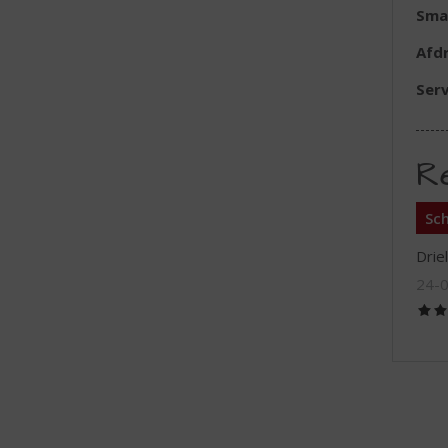
Sma
Afd
Serv
R
Sch
Drie
24-