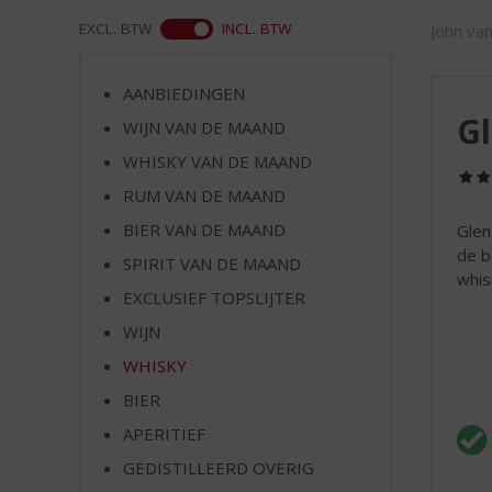
d
S
ASS
EXCL. BTW
INCL. BTW
John va
p
r
AANBIEDINGEN
i
Gl
n
WIJN VAN DE MAAND
g
WHISKY VAN DE MAAND
n
RUM VAN DE MAAND
a
a
BIER VAN DE MAAND
Glen
r
de b
SPIRIT VAN DE MAAND
d
whis
e
EXCLUSIEF TOPSLIJTER
n
WIJN
a
v
WHISKY
i
BIER
g
APERITIEF
a
t
GEDISTILLEERD OVERIG
i