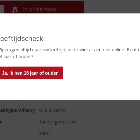
In winkelmand
eeftijdscheck
TIKETINFORMATIE
ij vragen altijd naar uw leeftijd, in de winkels en ook online. Bent 
d van Herkomst
Schotland
8 jaar of ouder?
io
Hooglanden
Ja, ik ben 18 jaar of ouder
oud
100 CL
oholpercentage
40% vol
rt whisky
Blended
aktype Whisky
Mild & Zacht
r
donker goudbruin
r
gerst