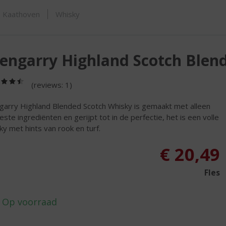
ORTIMENT
n Kaathoven
Whisky
engarry Highland Scotch Blen
(4,5
(reviews: 1)
/
5)
garry Highland Blended Scotch Whisky is gemaakt met alleen
este ingrediënten en gerijpt tot in de perfectie, het is een volle
ky met hints van rook en turf.
€
20,49
Fles