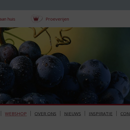
aan huis
Proeverijen
WEBSHOP
OVER ONS
NIEUWS
INSPIRATIE
CON