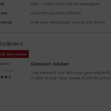
ak
Zoet - Toffee. Zacht fruit en sinaasappel
ronk
zacht met een lichte turffinish
eertip
Drink deze whisky puur, over ijs of in de mix
eviews
rijf een review
Gewoon lekker
lander
01-2023
Tsja, verwacht voor deze prijs geen ongeloofli
(4,5
is zeker in orde. Geur, smaak: ik vind het prima 
/
5)