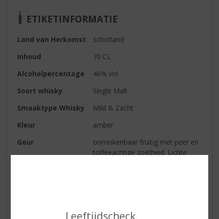
ETIKETINFORMATIE
Land van Herkomst
Schotland
Inhoud
70 CL
Alcoholpercentage
46% vol
Soort whisky
Single Malt
Smaaktype Whisky
Mild & Zacht
Kleur
amber
Geur
onmiskenbaar fruitig met peer en
toffeeachtige zoetheid. Lichte
tonen van vers gesneden hooi in
de zomerzon.
Smaak
tonen van Sevilla sinaasappels
bouwen zich in intensiteit op,
daarna milder wordend richting
Leeftijdscheck