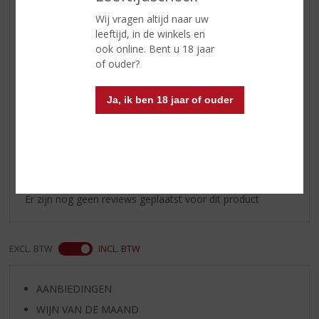
zachtere vruchten zoals perzik en
abrikoos. Het fruitige karakter
Wij vragen altijd naar uw
gaat daarna richting romige fudge
leeftijd, in de winkels en
en vanille.
ook online. Bent u 18 jaar
of ouder?
Afdronk
medium lang met een peperige
afdronk.
Ja, ik ben 18 jaar of ouder
Reviews
Schrijf een review
Er zijn nog geen reviews geplaatst voor dit product
EXCL. BTW
INCL. BTW
AANBIEDINGEN
WIJN VAN DE MAAND