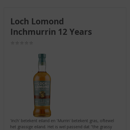
S
p
r
Loch Lomond
i
n
Inchmurrin 12 Years
g
n
(0,0
a
/
a
5)
r
d
e
n
a
v
i
g
a
t
i
'Inch' betekent eiland en 'Murrin' betekent gras, oftewel
e
het grassige eiland. Het is wel passend dat "the grassy