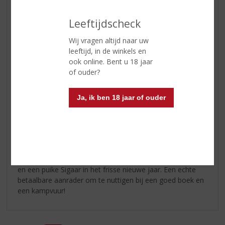
5)
Heerlijk
Leeftijdscheck
Was goed te drinken ook goed advies gehad
Wij vragen altijd naar uw
leeftijd, in de winkels en
ook online. Bent u 18 jaar
Pim van Gompel
of ouder?
16-01-2020
(3,0
Ja, ik ben 18 jaar of ouder
/
5)
Dhr.
De afdronk van deze Black Label variant van Johnny
Walker laat zich voor levensgenieters het best
combineren met veel chocolade cake , blueberry muffins
en een puike Sigaar in het frisse nieuwe jaar. Een echte
betaalbare aanrader om te nuttigen bij een goed boek en
een kampvuur!