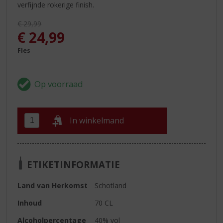
verfijnde rokerige finish.
Originele prijs was:
€
29,99
, Huidige prijs is:
€
24,99
Fles
In winkelmand
ETIKETINFORMATIE
Land van Herkomst
Schotland
Inhoud
70 CL
Alcoholpercentage
40% vol