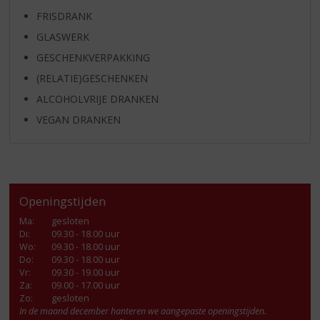
FRISDRANK
GLASWERK
GESCHENKVERPAKKING
(RELATIE)GESCHENKEN
ALCOHOLVRIJE DRANKEN
VEGAN DRANKEN
Openingstijden
Ma
:
gesloten
Di
:
09.30 - 18.00 uur
Wo
:
09.30 - 18.00 uur
Do
:
09.30 - 18.00 uur
Vr
:
09.30 - 19.00 uur
Za
:
09.00 - 17.00 uur
Zo:
gesloten
In de maand december hanteren we aangepaste openingstijden.