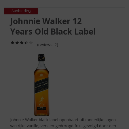
S
p
Aanbieding
r
Johnnie Walker 12
i
n
Years Old Black Label
g
n
(3,5
a
(reviews: 2)
/
a
5)
r
d
e
n
a
v
i
g
a
t
i
Johnnie Walker black label openbaart uitzonderlijke lagen
e
van rijke vanille, vers en gedroogd fruit gevolgd door een