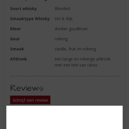
Soort whisky
Blended
Smaaktype Whisky
Vol & Rijk
Kleur
donker goudbruin
Geur
rokerig
Smaak
vanille, fruit en rokerig
Afdronk
een lange en rokerige afdronk
met een hint van citrus
Reviews
Schrijf een review
Jan
08-06-2025
(4,0
/