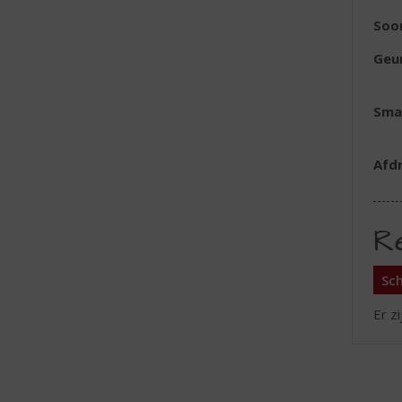
Soo
Geu
Sma
Afd
R
Sch
Er z