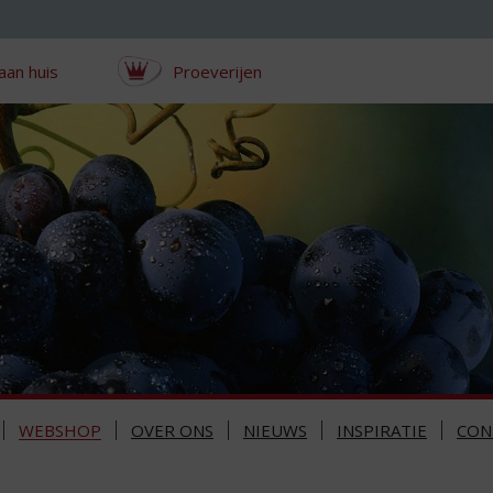
aan huis
Proeverijen
WEBSHOP
OVER ONS
NIEUWS
INSPIRATIE
CON