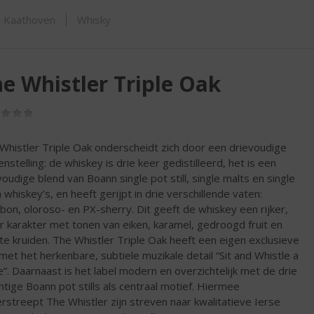
ORTIMENT
n Kaathoven
Whisky
e Whistler Triple Oak
(0,0
/
5)
Whistler Triple Oak onderscheidt zich door een drievoudige
nstelling: de whiskey is drie keer gedistilleerd, het is een
voudige blend van Boann single pot still, single malts en single
n whiskey’s, en heeft gerijpt in drie verschillende vaten:
bon, oloroso- en PX-sherry. Dit geeft de whiskey een rijker,
er karakter met tonen van eiken, karamel, gedroogd fruit en
te kruiden. The Whistler Triple Oak heeft een eigen exclusieve
 met het herkenbare, subtiele muzikale detail “Sit and Whistle a
e”. Daarnaast is het label modern en overzichtelijk met de drie
htige Boann pot stills als centraal motief. Hiermee
rstreept The Whistler zijn streven naar kwalitatieve Ierse