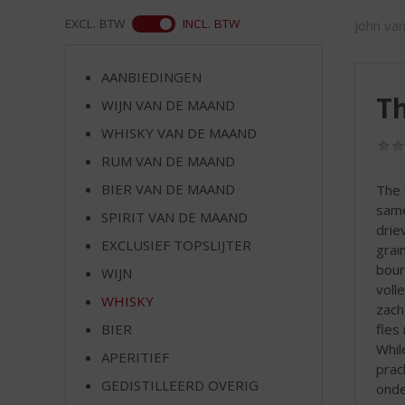
d
S
ASS
EXCL. BTW
INCL. BTW
John va
p
r
AANBIEDINGEN
i
Th
n
WIJN VAN DE MAAND
g
WHISKY VAN DE MAAND
n
RUM VAN DE MAAND
a
a
BIER VAN DE MAAND
The 
r
same
SPIRIT VAN DE MAAND
d
drie
e
EXCLUSIEF TOPSLIJTER
grai
n
bour
WIJN
a
voll
v
WHISKY
zach
i
fles
BIER
g
Whil
APERITIEF
a
prac
t
GEDISTILLEERD OVERIG
onde
i