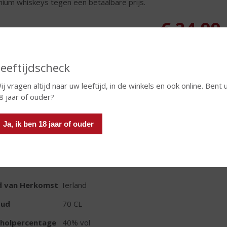
ium whiskeys tegen een betaalbare prijs.
€
24,99
Fles
eeftijdscheck
ij vragen altijd naar uw leeftijd, in de winkels en ook online. Bent 
8 jaar of ouder?
In winkelmand
Ja, ik ben 18 jaar of ouder
TIKETINFORMATIE
d van Herkomst
Ierland
oud
70 CL
oholpercentage
40% vol