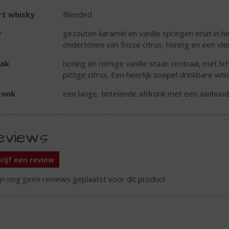
rt whisky
Blended
r
gezouten karamel en vanille springen eruit in he
ondertonen van frisse citrus, honing en een vle
ak
honing en romige vanille staan centraal, met l
pittige citrus. Een heerlijk soepel drinkbare whi
ronk
een lange, tintelende afdronk met een aanhoud
eviews
rijf een review
ijn nog geen reviews geplaatst voor dit product