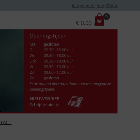
Inloggen mijn topSlijter
P
0
€
0,00
r
i
Openingstijden
j
s
Ma
:
gesloten
Di
:
09.30 - 18.00 uur
:
Wo
:
09.30 - 18.00 uur
Do
:
09.30 - 18.00 uur
Vr
:
09.30 - 19.00 uur
Za
:
09.00 - 17.00 uur
Zo:
gesloten
In de maand december hanteren we aangepaste
openingstijden.
NIEUWSBRIEF
Schrijf je hier in
TACT