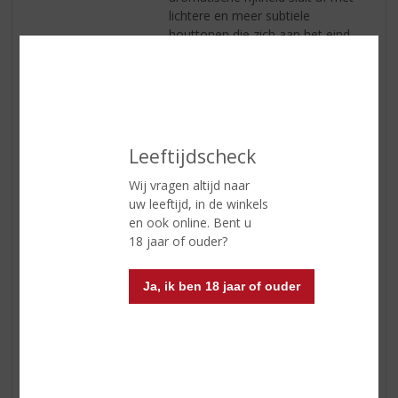
lichtere en meer subtiele
houttonen die zich aan het eind
duidelijk profileren
Smaak
een uitgesproken smaak van
mout, met smakelijke zoete
graantonen die zich opbouwen
tot een bijna romige textuur in de
Leeftijdscheck
mond. In het midden palet is
sprake van een uitgesproken
Wij vragen altijd naar
nootsmaak, de textuur en smaak
uw leeftijd, in de winkels
van paranoten. Tot slot wordt op
en ook online. Bent u
de achtergrond een enigszins
18 jaar of ouder?
wrange citroentoon vluchtig
waargenomen
Ja, ik ben 18 jaar of ouder
Afdronk
de smaak van citroen neemt af en
de finish verandert in meer
conventioneel zoet. Hints van
donkere melasse ontwikkelen zich
tot een donkerder finish van vage
hints van citroenschillen die de