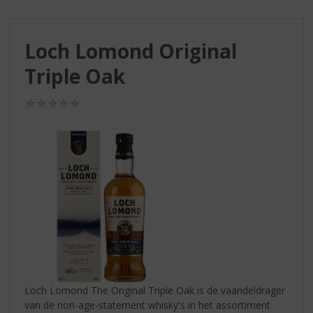
S
p
r
Loch Lomond Original
i
n
Triple Oak
g
n
(0,0
a
/
a
5)
r
d
e
n
a
v
i
g
a
t
i
Loch Lomond The Original Triple Oak is de vaandeldrager
e
van de non-age-statement whisky's in het assortiment