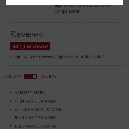
algemene rijke en zoete tonen
compenseren
Reviews
Schrijf een review
Er zijn nog geen reviews geplaatst voor dit product
EXCL. BTW
INCL. BTW
AANBIEDINGEN
WIJN VAN DE MAAND
WHISKY VAN DE MAAND
RUM VAN DE MAAND
BIER VAN DE MAAND