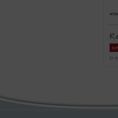
Afd
R
Sch
Er z