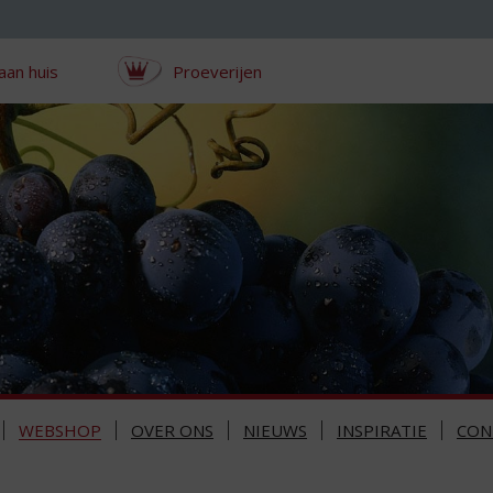
aan huis
Proeverijen
WEBSHOP
OVER ONS
NIEUWS
INSPIRATIE
CON