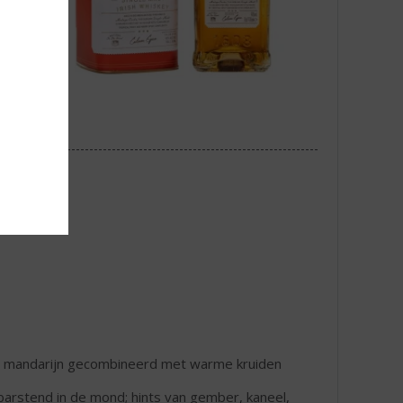
hte mandarijn gecombineerd met warme kruiden
arstend in de mond; hints van gember, kaneel,