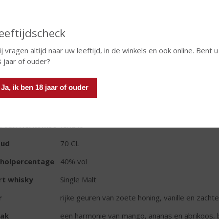
eeftijdscheck
j vragen altijd naar uw leeftijd, in de winkels en ook online. Bent u
In winkelmand
 jaar of ouder?
Ja, ik ben 18 jaar of ouder
TIKETINFORMATIE
d van Herkomst
Ierland
oud
70 CL
oholpercentage
40% vol
rt whisky
Single Malt
r
rijke geuren van zoete honing, vanille en zac
ak
een harmonie van mango, ananas en abrikoos, b