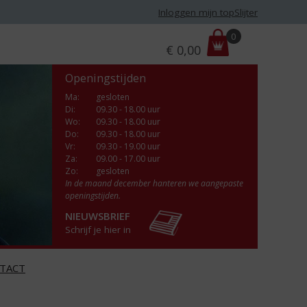
Inloggen mijn topSlijter
P
0
€
0,00
r
i
Openingstijden
j
s
Ma
:
gesloten
Di
:
09.30 - 18.00 uur
:
Wo
:
09.30 - 18.00 uur
Do
:
09.30 - 18.00 uur
Vr
:
09.30 - 19.00 uur
Za
:
09.00 - 17.00 uur
Zo:
gesloten
In de maand december hanteren we aangepaste
openingstijden.
NIEUWSBRIEF
Schrijf je hier in
TACT