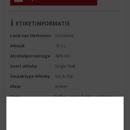
ETIKETINFORMATIE
Land van Herkomst
Schotland
Inhoud
70 CL
Alcoholpercentage
46% vol
Soort whisky
Single Malt
Smaaktype Whisky
Vol & Rijk
Kleur
amber
Geur
toffee, appel, fudge, vanille en
kaneel
Smaak
zijdeachtig mondgevoel,
sinaasappel, perzik, marmelade,
koffie, gesmolten bruine suiker en