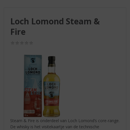
S
p
r
Loch Lomond Steam &
i
n
Fire
g
n
(0,0
a
/
a
5)
r
d
e
n
a
v
i
g
a
t
i
Steam & Fire is onderdeel van Loch Lomond’s core-range.
e
De whisky is het visitekaartje van de technische