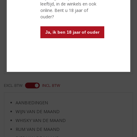
leeftijd, in de winkels en ook
Afdronk
nootachtige mout tonen, vanille
online. Bent u 18 jaar of
en abrikozen
ouder?
Ja, ik ben 18 jaar of ouder
Reviews
Schrijf een review
Er zijn nog geen reviews geplaatst voor dit product
EXCL. BTW
INCL. BTW
AANBIEDINGEN
WIJN VAN DE MAAND
WHISKY VAN DE MAAND
RUM VAN DE MAAND