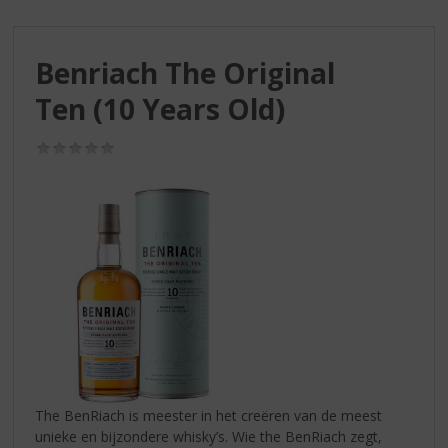
S
p
r
Benriach The Original
i
n
Ten (10 Years Old)
g
n
(0,0
a
/
a
5)
r
d
e
n
a
v
i
g
a
t
i
The BenRiach is meester in het creëren van de meest
e
unieke en bijzondere whisky’s. Wie the BenRiach zegt,