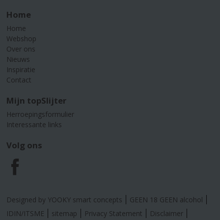
Home
Home
Webshop
Over ons
Nieuws
Inspiratie
Contact
Mijn topSlijter
Herroepingsformulier
Interessante links
Volg ons
F
a
Designed by YOOKY smart concepts
GEEN 18 GEEN alcohol
c
IDIN/ITSME
sitemap
Privacy Statement
Disclaimer