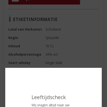
ETIKETINFORMATIE
Land van Herkomst
Schotland
Regio
Speyside
Inhoud
70 CL
Alcoholpercentage
43% vol
Soort whisky
Single Malt
Smaaktype Whisky
Mild & Zacht
Kleur
zomergoud
Geur
boomgaard fruit, honing en
geroosterd eiken
Leeftijdscheck
Smaak
rijpe peer, nectarine, zoete gerst,
Wij vragen altijd naar uw
amandel en kruidige vanille