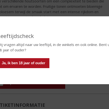
 verschillende houtsoorten om een complexiteit te bieden die
t om ervaren te worden. Fruitige tonen ontmoeten bloemige
rbloesem terwijl de smaak start met een intense rijkdom en
gaat in een zoete chocoladetonen.
jpt en Finished in: Ex Bourbon & Sherry vaten.
Leeftijdscheck
€
27,99
ij vragen altijd naar uw leeftijd, in de winkels en ook online. Bent 
Fles
8 jaar of ouder?
Ja, ik ben 18 jaar of ouder
In winkelmand
TIKETINFORMATIE