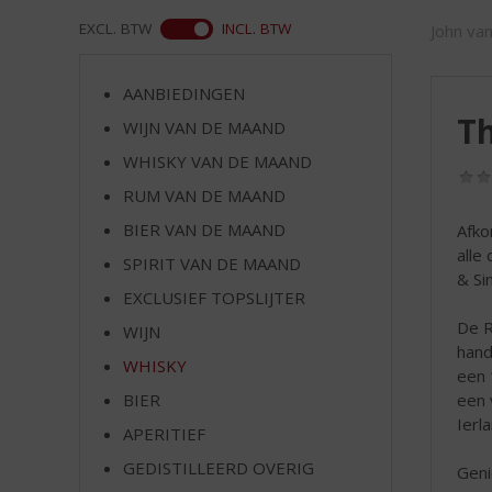
d
S
ASS
EXCL. BTW
INCL. BTW
John va
p
r
AANBIEDINGEN
i
Th
n
WIJN VAN DE MAAND
g
WHISKY VAN DE MAAND
n
RUM VAN DE MAAND
a
a
BIER VAN DE MAAND
Afko
r
alle 
SPIRIT VAN DE MAAND
d
& Si
e
EXCLUSIEF TOPSLIJTER
n
De R
WIJN
a
hand
v
WHISKY
een 
i
een 
BIER
g
Ierla
APERITIEF
a
t
GEDISTILLEERD OVERIG
Geni
i