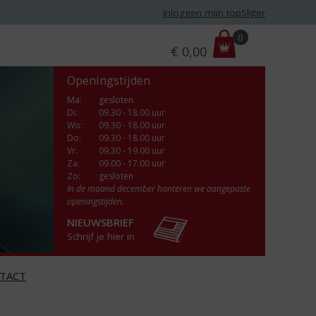
Inloggen mijn topSlijter
P
0
€
0,00
r
i
Openingstijden
j
s
Ma
:
gesloten
Di
:
09.30 - 18.00 uur
:
Wo
:
09.30 - 18.00 uur
Do
:
09.30 - 18.00 uur
Vr
:
09.30 - 19.00 uur
Za
:
09.00 - 17.00 uur
Zo:
gesloten
In de maand december hanteren we aangepaste
openingstijden.
NIEUWSBRIEF
Schrijf je hier in
TACT