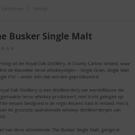
ORTIMENT
n Kaathoven
Whisky
e Busker Single Malt
(0,0
/
5)
mstig uit de Royal Oak Distillery, in County Carlow Ierland, waar
drie de klassieke Ierse whiskeystijlen – Single Grain, Single Malt
ngle Pot – onder één dak worden geproduceerd.
oyal Oak Distillery is een distilleerderij van wereldklasse die
gemaakte Ierse whiskey produceert, met trots gelegen op
18e-eeuws landgoed in de regio Ancient East in Ierland. Het is
van de grootste operationele whiskey distilleerderijen van
nd.
et van deze uitstekende The Busker Single Malt, gerijpt in