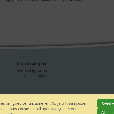
Mijn topSlijter
Herroepingsformulier
Interessante links
es om goed te functioneren. Als je wilt aanpassen
Schakel
 je jouw cookie-instellingen wijzigen. Meer
GEEN 18 GEEN alcohol
IDIN/ITSME
sitemap
Privacy Statement
Dis
Alleen 