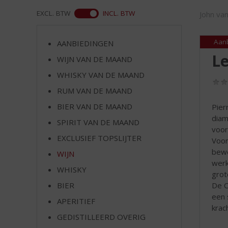
d
S
ASS
EXCL. BTW
INCL. BTW
John va
p
r
Aan
AANBIEDINGEN
i
Le
n
WIJN VAN DE MAAND
g
WHISKY VAN DE MAAND
n
RUM VAN DE MAAND
a
a
BIER VAN DE MAAND
Pier
r
diam
SPIRIT VAN DE MAAND
d
voor
e
EXCLUSIEF TOPSLIJTER
Voor
n
bewe
WIJN
a
werk
v
WHISKY
grot
i
De C
BIER
g
een 
APERITIEF
a
krach
t
GEDISTILLEERD OVERIG
i