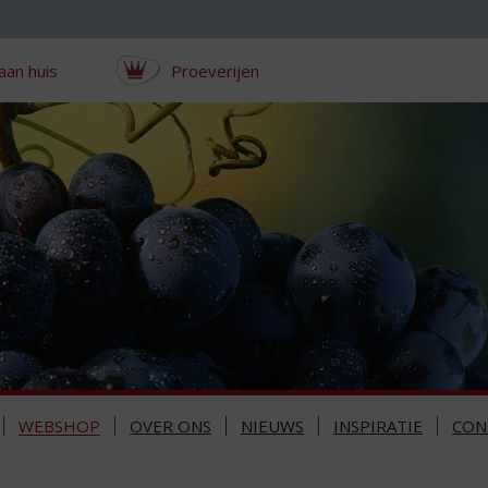
aan huis
Proeverijen
WEBSHOP
OVER ONS
NIEUWS
INSPIRATIE
CON