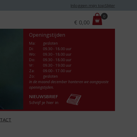
Inloggen mijn topSlijter
P
0
€
0,00
r
i
Openingstijden
j
s
Ma
:
gesloten
Di
:
09.30 - 18.00 uur
:
Wo
:
09.30 - 18.00 uur
Do
:
09.30 - 18.00 uur
Vr
:
09.30 - 19.00 uur
Za
:
09.00 - 17.00 uur
Zo:
gesloten
In de maand december hanteren we aangepaste
openingstijden.
NIEUWSBRIEF
Schrijf je hier in
TACT