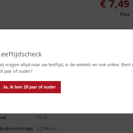
€
7,49
Fles
Leeftijdscheck
In winkelmand
ij vragen altijd naar uw leeftijd, in de winkels en ook online. Bent 
8 jaar of ouder?
TIKETINFORMATIE
Ja, ik ben 18 jaar of ouder
d van Herkomst
Frankrijk
ivensoort
Cabernet Sauvignon
oud
75 CL
oholpercentage
12.5% vol