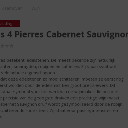
ORTIMENT
n Kaathoven
Wijn
bieding
s 4 Pierres Cabernet Sauvigno
(0,0
/
5)
res betekent: edelstenen. De meest bekende zijn natuurlijk
anten, smaragden, robijnen en saffieren. Zij staan symbool
 vele nobele eigenschappen.
dat deze edelstenen zo mooi schitteren, moeten ze eerst nog
rkt worden door de edelsmid. Een groot precisiewerk. Dit
 staat symbool voor het werk van de wijnmaker die ook met
e precisie van de geoogste druiven een prachtige wijn maakt.
abernet Sauvignon druif wordt gesymboliseerd door de robijn,
schitterende rode steen. Zij staat voor passie, intensiteit en
t.