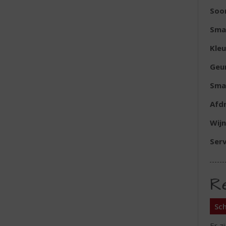
Soor
Sma
Kleu
Geu
Sma
Afd
Wijn
Serv
R
Sch
Er z