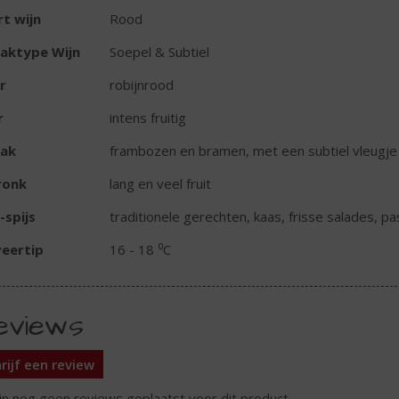
t wijn
Rood
aktype Wijn
Soepel & Subtiel
r
robijnrood
r
intens fruitig
ak
frambozen en bramen, met een subtiel vleugje
ronk
lang en veel fruit
-spijs
traditionele gerechten, kaas, frisse salades, pa
eertip
16 - 18 ⁰C
eviews
rijf een review
ijn nog geen reviews geplaatst voor dit product