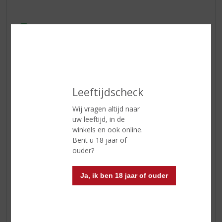
In winkelmand
Leeftijdscheck
ETIKETINFORMATIE
Wij vragen altijd naar
uw leeftijd, in de
winkels en ook online.
Land van Herkomst
Frankrijk
Bent u 18 jaar of
Regio
Champagne
ouder?
Inhoud
75 CL
Ja, ik ben 18 jaar of ouder
Alcoholpercentage
12% vol
Soort wijn
Champagne
Kleur
lichtgele kleur