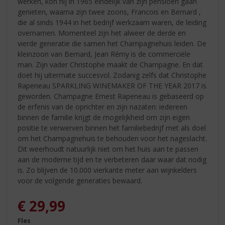
werken, kon hij in 1965 eindelijk van zijn pensioen gaan
genieten, waarna zijn twee zoons, Francois en Bernard ,
die al sinds 1944 in het bedrijf werkzaam waren, de leiding
overnamen. Momenteel zijn het alweer de derde en
vierde generatie die samen het Champagnehuis leiden. De
kleinzoon van Bernard, Jean Rémy is de commerciële
man. Zijn vader Christophe maakt de Champagne. En dat
doet hij uitermate succesvol. Zodanig zelfs dat Christophe
Rapeneau SPARKLING WINEMAKER OF THE YEAR 2017 is
geworden. Champagne Ernest Rapeneau is gebaseerd op
de erfenis van de oprichter en zijn nazaten: iedereen
binnen de familie krijgt de mogelijkheid om zijn eigen
positie te verwerven binnen het familiebedrijf met als doel
om het Champagnehuis te behouden voor het nageslacht.
Dit weerhoudt natuurlijk niet om het huis aan te passen
aan de moderne tijd en te verbeteren daar waar dat nodig
is. Zo blijven de 10.000 vierkante meter aan wijnkelders
voor de volgende generaties bewaard.
€
29,99
Fles