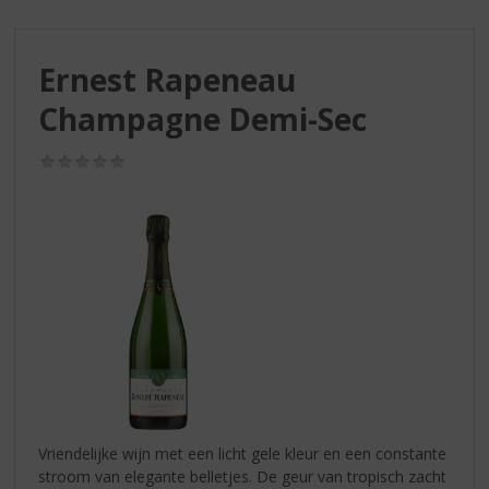
S
p
r
Ernest Rapeneau
i
n
Champagne Demi-Sec
g
n
(0,0
a
/
a
5)
r
d
e
n
a
v
i
g
a
t
i
Vriendelijke wijn met een licht gele kleur en een constante
e
stroom van elegante belletjes. De geur van tropisch zacht