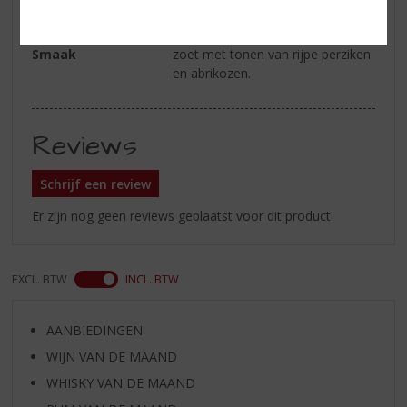
Geur
tropisch zacht fruit en rijpe appel.
Smaak
zoet met tonen van rijpe perziken
en abrikozen.
Reviews
Schrijf een review
Er zijn nog geen reviews geplaatst voor dit product
EXCL. BTW
INCL. BTW
AANBIEDINGEN
WIJN VAN DE MAAND
WHISKY VAN DE MAAND