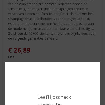
van de oprichter en zijn nazaten: iedereen binnen de
familie krijgt de mogelijkheid om zijn eigen positie te
verwerven binnen het familiebedrijf met als doel om het
Champagnehuis te behouden voor het nageslacht. Dit
weerhoudt natuurlijk niet om het huis aan te passen aan
de moderne tijd en te verbeteren daar waar dat nodig is.
Zo blijven de 10.000 vierkante meter aan wijnkelders voor
de volgende generaties bewaard.
€
26,89
Fles
In winkelmand
Leeftijdscheck
Wij vragen altijd