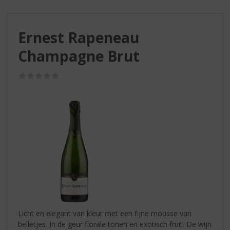
S
p
r
Ernest Rapeneau
i
n
Champagne Brut
g
n
(0,0
a
/
a
5)
r
d
e
n
a
v
i
g
a
t
i
Licht en elegant van kleur met een fijne mousse van
e
belletjes. In de geur florale tonen en exotisch fruit. De wijn