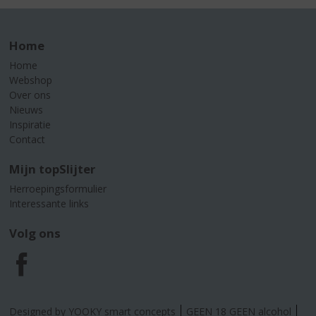
Home
Home
Webshop
Over ons
Nieuws
Inspiratie
Contact
Mijn topSlijter
Herroepingsformulier
Interessante links
Volg ons
F
a
Designed by YOOKY smart concepts
GEEN 18 GEEN alcohol