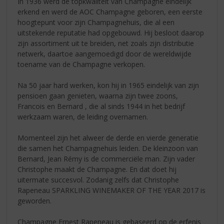
In 1936 werd de topkwaliteit van Champagne eindelijk
erkend en werd de AOC Champagne geboren, een eerste
hoogtepunt voor zijn Champagnehuis, die al een
uitstekende reputatie had opgebouwd. Hij besloot daarop
zijn assortiment uit te breiden, net zoals zijn distributie
netwerk, daartoe aangemoedigd door de wereldwijde
toename van de Champagne verkopen.
Na 50 jaar hard werken, kon hij in 1965 eindelijk van zijn
pensioen gaan genieten, waarna zijn twee zoons,
Francois en Bernard , die al sinds 1944 in het bedrijf
werkzaam waren, de leiding overnamen.
Momenteel zijn het alweer de derde en vierde generatie
die samen het Champagnehuis leiden. De kleinzoon van
Bernard, Jean Rémy is de commerciële man. Zijn vader
Christophe maakt de Champagne. En dat doet hij
uitermate succesvol. Zodanig zelfs dat Christophe
Rapeneau SPARKLING WINEMAKER OF THE YEAR 2017 is
geworden.
Champagne Ernest Rapeneau is gebaseerd op de erfenis