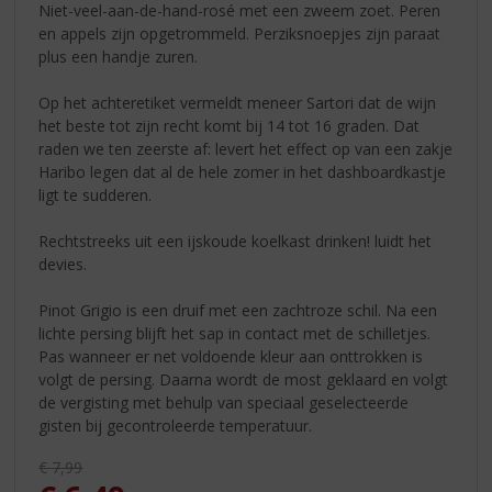
Niet-veel-aan-de-hand-rosé met een zweem zoet. Peren
en appels zijn opgetrommeld. Perziksnoepjes zijn paraat
plus een handje zuren.
Op het achteretiket vermeldt meneer Sartori dat de wijn
het beste tot zijn recht komt bij 14 tot 16 graden. Dat
raden we ten zeerste af: levert het effect op van een zakje
Haribo legen dat al de hele zomer in het dashboardkastje
ligt te sudderen.
Rechtstreeks uit een ijskoude koelkast drinken! luidt het
devies.
Pinot Grigio is een druif met een zachtroze schil. Na een
lichte persing blijft het sap in contact met de schilletjes.
Pas wanneer er net voldoende kleur aan onttrokken is
volgt de persing. Daarna wordt de most geklaard en volgt
de vergisting met behulp van speciaal geselecteerde
gisten bij gecontroleerde temperatuur.
Originele prijs was:
€
7,99