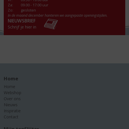
Za
:
09.00 - 17.00 uur
Zo:
gesloten
In de maand december hanteren we aangepaste openingstijden.
NIEUWSBRIEF
Schrijf je hier in
Home
Home
Webshop
Over ons
Nieuws
Inspiratie
Contact
Mijn topSlijter