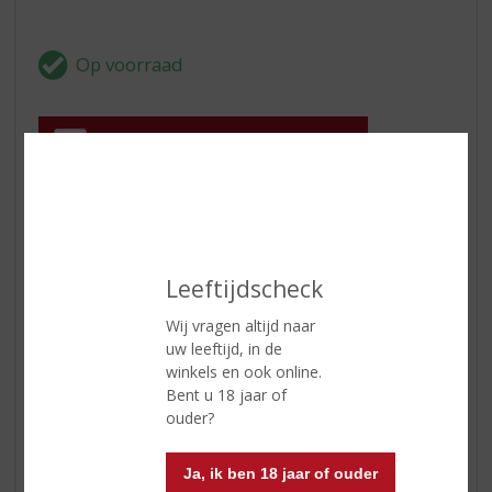
In winkelmand
ETIKETINFORMATIE
Leeftijdscheck
Land van Herkomst
Frankrijk
Wij vragen altijd naar
Druivensoort
Pinot Gris
uw leeftijd, in de
Inhoud
75 CL
winkels en ook online.
Bent u 18 jaar of
Alcoholpercentage
13.5% vol
ouder?
Soort wijn
Wit
Ja, ik ben 18 jaar of ouder
Kleur
lichtgeel van kleur