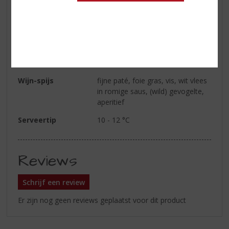
Geur
een verleidelijke, parfumachtige
geur met tonen van rijp fruit en
een lichte rokerigheid
Smaak
rijk en stijlvol van smaak met een
gave afdronk
Wijn-spijs
fijne paté, foie gras, vis, wit vlees
in romige saus, (wild) gevogelte,
aperitief
Serveertip
10 - 12 °C
Reviews
Schrijf een review
Er zijn nog geen reviews geplaatst voor dit product