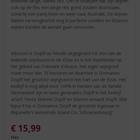
bekende lange, slanke fles. Om te bewijzen dat zijn wijnen
ook op de fles een lange reis goed zouden doorstaan,
zond hij een partij heen en weer naar Australië. De wijnen
bleken na terugkomst nog in perfecte conditie en Elzasser
wijnen konden de wereld gaan veroveren.
Intussen is Dopff au Moulin uitgegroeid tot één van de
leidende wijnhuizen in de Elzas en is het marktleider op
het gebied van Crémant d'Alsace. Het eigen wijngoed
meet meer dan 70 hectaren en daarmee is Domaines
Dopff het grootste wijngoed in het hart van de Elzas. Het
bedrijf is nog altijd voor 100% in handen van de familie .
Momenteel zijn er twee generaties Dopff in het bedrijf
actief: Pierre-Etienne Dopff en Etienne-Arnaud Dopff. Met
bijna 9 ha. is Domaines Dopff de grootste eigenaar in
Riquewihr's beroemde Grand Cru 'Schoenenbourg'.
€
15,99
Fles