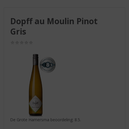
S
p
r
Dopff au Moulin Pinot
i
n
Gris
g
n
(0,0
a
/
a
5)
r
d
e
n
a
v
i
g
a
t
i
De Grote Hamersma beoordeling: 8.5.
e