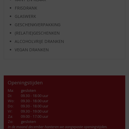
FRISDRANK
GLASWERK
GESCHENKVERPAKKING
(RELATIE)GESCHENKEN
ALCOHOLVRIJE DRANKEN
VEGAN DRANKEN
Openingstijden
Ma
:
gesloten
Di
:
09.30 - 18.00 uur
Wo
:
09.30 - 18.00 uur
Do
:
09.30 - 18.00 uur
Vr
:
09.30 - 19.00 uur
Za
:
09.00 - 17.00 uur
Zo:
gesloten
In de maand december hanteren we aangepaste openingstijden.