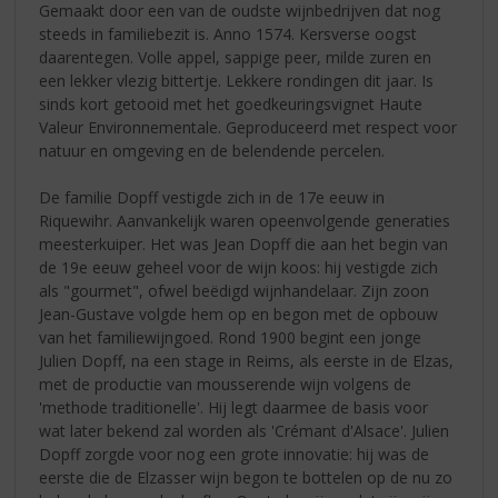
Gemaakt door een van de oudste wijnbedrijven dat nog
steeds in familiebezit is. Anno 1574. Kersverse oogst
daarentegen. Volle appel, sappige peer, milde zuren en
een lekker vlezig bittertje. Lekkere rondingen dit jaar. Is
sinds kort getooid met het goedkeuringsvignet Haute
Valeur Environnementale. Geproduceerd met respect voor
natuur en omgeving en de belendende percelen.
De familie Dopff vestigde zich in de 17e eeuw in
Riquewihr. Aanvankelijk waren opeenvolgende generaties
meesterkuiper. Het was Jean Dopff die aan het begin van
de 19e eeuw geheel voor de wijn koos: hij vestigde zich
als "gourmet", ofwel beëdigd wijnhandelaar. Zijn zoon
Jean-Gustave volgde hem op en begon met de opbouw
van het familiewijngoed. Rond 1900 begint een jonge
Julien Dopff, na een stage in Reims, als eerste in de Elzas,
met de productie van mousserende wijn volgens de
'methode traditionelle'. Hij legt daarmee de basis voor
wat later bekend zal worden als 'Crémant d'Alsace'. Julien
Dopff zorgde voor nog een grote innovatie: hij was de
eerste die de Elzasser wijn begon te bottelen op de nu zo