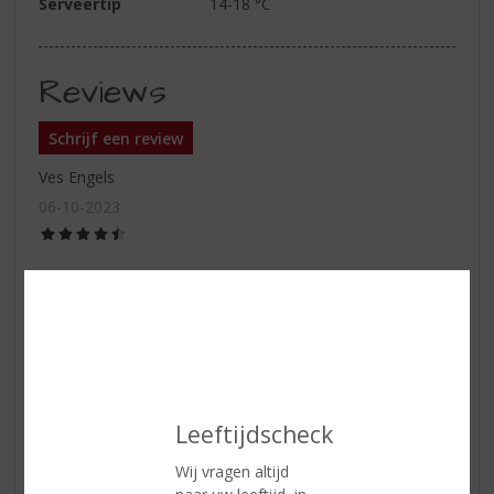
Serveertip
14-18 °C
Reviews
Schrijf een review
Ves Engels
06-10-2023
(4,5
/
5)
Lekker wijntje voor ieder moment
Deze wijn is een prima makkelijk weg drinkende, niet te
dure wijn. Zowel de rode als de witte zijn inmiddels vaste
“fles” in huis. Een echte aanrader.
Leeftijdscheck
Maarten Meeuwsen
Wij vragen altijd
16-06-2020