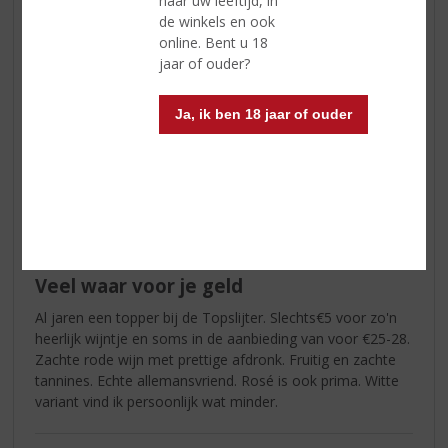
naar uw leeftijd, in
(4,5
de winkels en ook
/
5)
online. Bent u 18
Een goede wijn voor weinig
jaar of ouder?
Deze wijn is in goede balans zowel de smaak als afdronk ,
Ja, ik ben 18 jaar of ouder
een topper voor weinig , direct vier dozen mee genomen !
John Schippers
29-05-2019
(4,0
/
5)
Veel waar voor je geld
Al jaren een topper bij de Topslijter. Slechts€5 voor zo'n
heerlijk wijntje en soms in de aanbieding van voor €25-28.
Zachte rode wijn met prettige afdronk. Fruitig en zachte
tannines. Echte allemansvriend. Rosé is ook prima. Witte
variant vind ik persoonlijk wat minder.