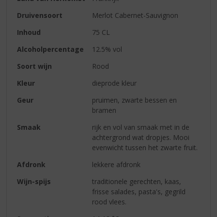
Druivensoort
Merlot Cabernet-Sauvignon
Inhoud
75 CL
Alcoholpercentage
12.5% vol
Soort wijn
Rood
Kleur
dieprode kleur
Geur
pruimen, zwarte bessen en
bramen
Smaak
rijk en vol van smaak met in de
achtergrond wat dropjes. Mooi
evenwicht tussen het zwarte fruit.
Afdronk
lekkere afdronk
Wijn-spijs
traditionele gerechten, kaas,
frisse salades, pasta's, gegrild
rood vlees.