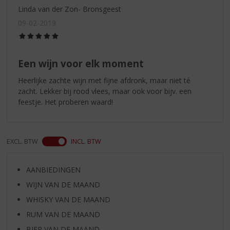
Linda van der Zon- Bronsgeest
09-02-2019
(5,0
/
5)
Een wijn voor elk moment
Heerlijke zachte wijn met fijne afdronk, maar niet té
zacht. Lekker bij rood vlees, maar ook voor bijv. een
feestje. Het proberen waard!
EXCL. BTW
INCL. BTW
AANBIEDINGEN
WIJN VAN DE MAAND
WHISKY VAN DE MAAND
RUM VAN DE MAAND
BIER VAN DE MAAND