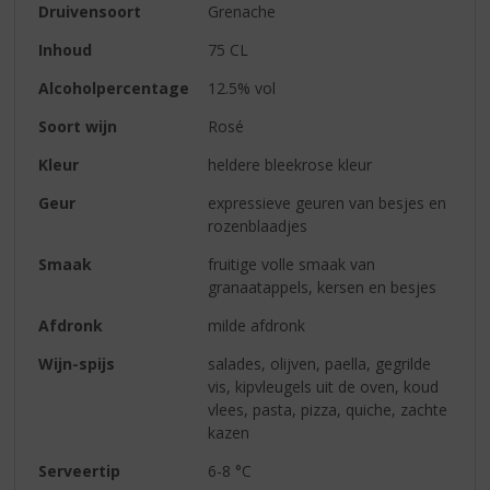
Druivensoort
Grenache
Inhoud
75 CL
Alcoholpercentage
12.5% vol
Soort wijn
Rosé
Kleur
heldere bleekrose kleur
Geur
expressieve geuren van besjes en
rozenblaadjes
Smaak
fruitige volle smaak van
granaatappels, kersen en besjes
Afdronk
milde afdronk
Wijn-spijs
salades, olijven, paella, gegrilde
vis, kipvleugels uit de oven, koud
vlees, pasta, pizza, quiche, zachte
kazen
Serveertip
6-8 °C