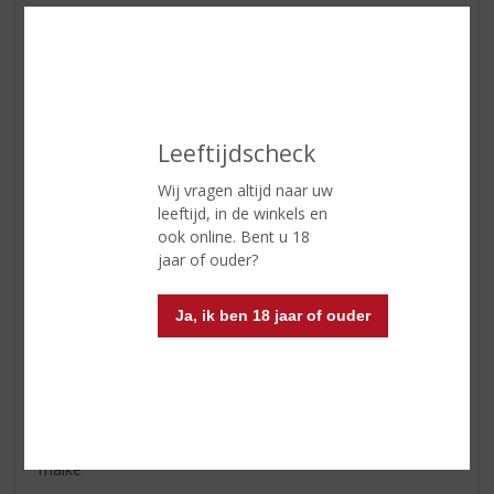
Reviews
Schrijf een review
Leeftijdscheck
Opal
26-05-2024
Wij vragen altijd naar uw
(5,0
leeftijd, in de winkels en
/
ook online. Bent u 18
5)
jaar of ouder?
Heerlijke, frisse wijn
De beste goedkope wijn die ik tot nu toe heb ervaren.
Ja, ik ben 18 jaar of ouder
Lekker fris voor de zomer en heerlijke bessige-
granaatappel smaak. Bij een bedrijfs-bbq mogen drinken,
super verrast toen ik hem op zocht, dat hij ook nog eens
zo goedkoop is voor die smaak.
maike