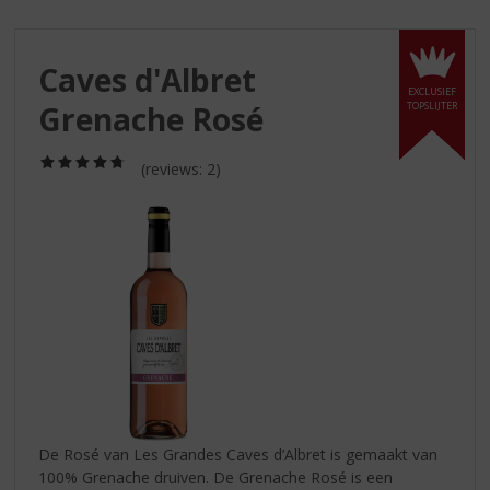
S
p
r
Caves d'Albret
i
EXCLUSIEF
n
Grenache Rosé
TOPSLIJTER
g
n
(4,8
a
(reviews: 2)
/
a
5)
r
d
e
n
a
v
i
g
a
t
i
De Rosé van Les Grandes Caves d’Albret is gemaakt van
e
100% Grenache druiven. De Grenache Rosé is een