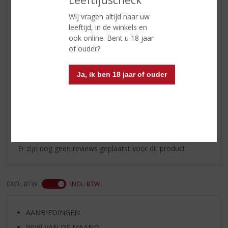
ETIKETINFORMATIE
Wij vragen altijd naar uw
leeftijd, in de winkels en
Land van Herkomst
Italië
ook online. Bent u 18 jaar
of ouder?
Inhoud
75 CL
Alcoholpercentage
12.5% vol
Ja, ik ben 18 jaar of ouder
Reviews
Schrijf een review
Er zijn nog geen reviews geplaatst voor dit product
EXCL. BTW
INCL. BTW
AANBIEDINGEN
WIJN VAN DE MAAND