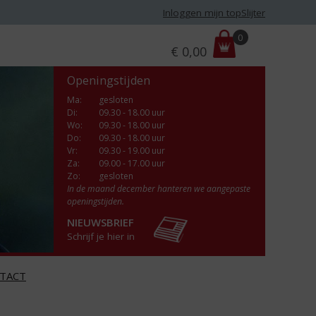
Inloggen mijn topSlijter
P
0
€
0,00
r
i
Openingstijden
j
s
Ma
:
gesloten
Di
:
09.30 - 18.00 uur
:
Wo
:
09.30 - 18.00 uur
Do
:
09.30 - 18.00 uur
Vr
:
09.30 - 19.00 uur
Za
:
09.00 - 17.00 uur
Zo:
gesloten
In de maand december hanteren we aangepaste
openingstijden.
NIEUWSBRIEF
Schrijf je hier in
TACT