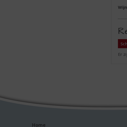
Wijn
R
Sch
Er z
Home