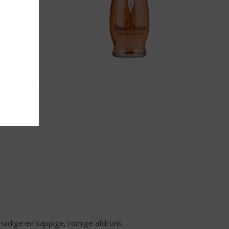
 kruidige en sappige, romige afdronk