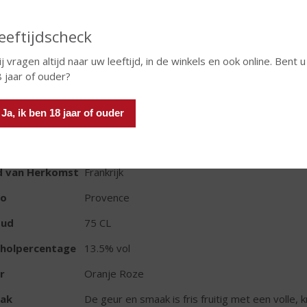
eeftijdscheck
j vragen altijd naar uw leeftijd, in de winkels en ook online. Bent u
 jaar of ouder?
In winkelmand
Ja, ik ben 18 jaar of ouder
TIKETINFORMATIE
d van Herkomst
Frankrijk
io
Provence
oud
75 CL
oholpercentage
13.5% vol
r
Oranje Roze
ak
De geur en smaak is fris fruitig met een volle,