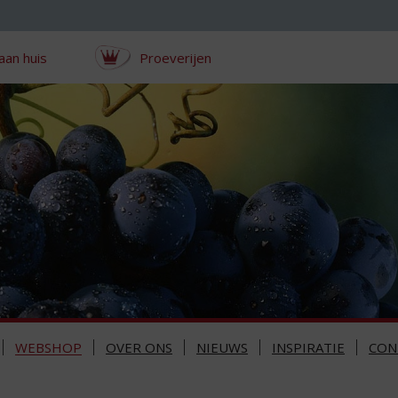
aan huis
Proeverijen
WEBSHOP
OVER ONS
NIEUWS
INSPIRATIE
CON