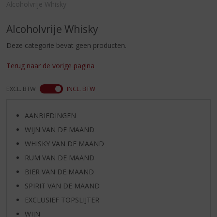
S
Alcoholvrije Whisky
p
r
Alcoholvrije Whisky
i
n
Deze categorie bevat geen producten.
g
n
Terug naar de vorige pagina
a
a
EXCL. BTW
INCL. BTW
r
d
e
AANBIEDINGEN
n
WIJN VAN DE MAAND
a
v
WHISKY VAN DE MAAND
i
RUM VAN DE MAAND
g
BIER VAN DE MAAND
a
t
SPIRIT VAN DE MAAND
i
EXCLUSIEF TOPSLIJTER
e
WIJN