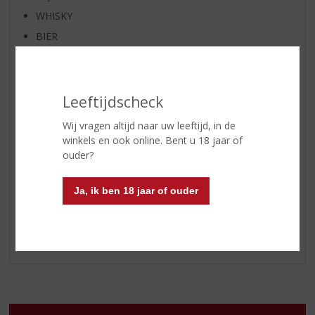
WHISKY
BIER
APERITIEF
GEDISTILLEERD OVERIG
SHOTJES
Leeftijdscheck
KANT EN KLAAR
Wij vragen altijd naar uw leeftijd, in de
FRISDRANK
winkels en ook online. Bent u 18 jaar of
ouder?
GLASWERK
GESCHENKVERPAKKING
Ja, ik ben 18 jaar of ouder
(RELATIE)GESCHENKEN
ALCOHOLVRIJE DRANKEN
VEGAN DRANKEN