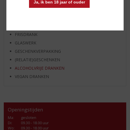
APERITIEF
Ja, ik ben 18 jaar of ouder
GEDISTILLEERD OVERIG
SHOTJES
KANT EN KLAAR
FRISDRANK
GLASWERK
GESCHENKVERPAKKING
(RELATIE)GESCHENKEN
ALCOHOLVRIJE DRANKEN
VEGAN DRANKEN
Openingstijden
Ma
:
gesloten
Di
:
09.30 - 18.00 uur
Wo
:
09.30 - 18.00 uur