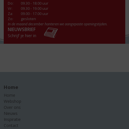
Do
:
09.30 - 18.00 uur
Vr
:
09.30 - 19.00 uur
Za
:
09.00 - 17.00 uur
Zo:
gesloten
In de maand december hanteren we aangepaste openingstijden.
NIEUWSBRIEF
Schrijf je hier in
Home
Home
Webshop
Over ons
Nieuws
Inspiratie
Contact