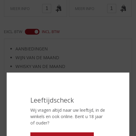
)
)
MEER INFO
MEER INFO
EXCL. BTW
INCL. BTW
AANBIEDINGEN
WIJN VAN DE MAAND
WHISKY VAN DE MAAND
RUM VAN DE MAAND
BIER VAN DE MAAND
SPIRIT VAN DE MAAND
Leeftijdscheck
EXCLUSIEF TOPSLIJTER
Wij vragen altijd naar uw leeftijd, in de
WIJN
winkels en ook online. Bent u 18 jaar
WHISKY
of ouder?
BIER