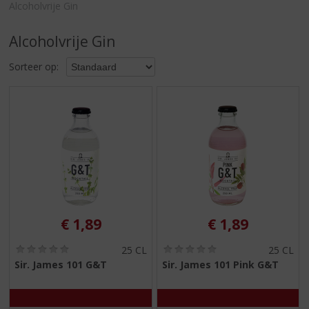
S
Alcoholvrije Gin
p
r
Alcoholvrije Gin
i
n
Sorteer op:
g
n
a
a
r
d
e
n
a
v
i
€
1,89
€
1,89
g
a
(
(
25 CL
25 CL
0
0
t
Sir. James 101 G&T
Sir. James 101 Pink G&T
,
,
i
0
0
e
/
/
5
5