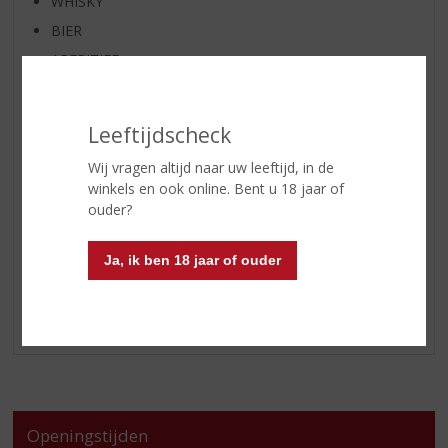
WHISKY
BIER
APERITIEF
GEDISTILLEERD OVERIG
SHOTJES
Leeftijdscheck
KANT EN KLAAR
Wij vragen altijd naar uw leeftijd, in de
FRISDRANK
winkels en ook online. Bent u 18 jaar of
GLASWERK
ouder?
GESCHENKVERPAKKING
Ja, ik ben 18 jaar of ouder
(RELATIE)GESCHENKEN
ALCOHOLVRIJE DRANKEN
VEGAN DRANKEN
Openingstijden