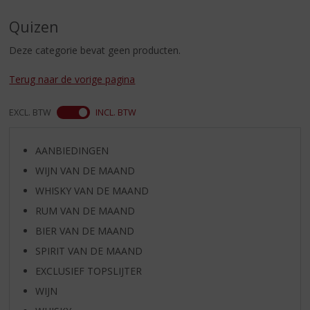
S
p
Quizen
r
i
Deze categorie bevat geen producten.
n
g
Terug naar de vorige pagina
n
a
EXCL. BTW
INCL. BTW
a
r
d
AANBIEDINGEN
e
WIJN VAN DE MAAND
n
a
WHISKY VAN DE MAAND
v
RUM VAN DE MAAND
i
BIER VAN DE MAAND
g
a
SPIRIT VAN DE MAAND
t
EXCLUSIEF TOPSLIJTER
i
WIJN
e