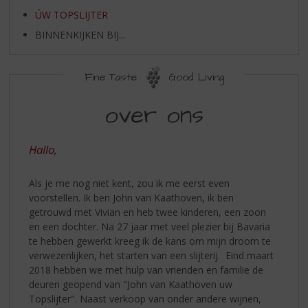
S
ÚW TOPSLIJTER
p
r
BINNENKIJKEN BIJ...
i
n
g
Fine Taste
Good Living
n
ÚW
a
over ons
TOPSLIJTER
a
r
d
Hallo,
e
n
Als je me nog niet kent, zou ik me eerst even
a
voorstellen. Ik ben John van Kaathoven, ik ben
v
getrouwd met Vivian en heb twee kinderen, een zoon
i
en een dochter. Na 27 jaar met veel plezier bij Bavaria
g
te hebben gewerkt kreeg ik de kans om mijn droom te
a
verwezenlijken, het starten van een slijterij. Eind maart
t
2018 hebben we met hulp van vrienden en familie de
i
deuren geopend van "John van Kaathoven uw
e
Topslijter". Naast verkoop van onder andere wijnen,