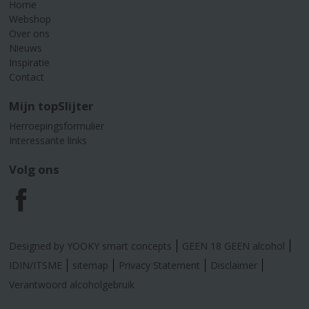
Home
Webshop
Over ons
Nieuws
Inspiratie
Contact
Mijn topSlijter
Herroepingsformulier
Interessante links
Volg ons
F
a
Designed by YOOKY smart concepts
GEEN 18 GEEN alcohol
c
IDIN/ITSME
sitemap
Privacy Statement
Disclaimer
Verantwoord alcoholgebruik
e