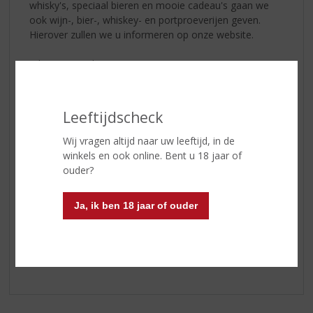
whisky's, speciaal bieren en mooie cadeau's gaan we
ook wijn-, bier-, whiskey- en portproeverijen geven.
Hierover zullen we u informeren op onze website.
John van Kaathoven
Leeftijdscheck
Wij vragen altijd naar uw leeftijd, in de
winkels en ook online. Bent u 18 jaar of
ouder?
Ja, ik ben 18 jaar of ouder