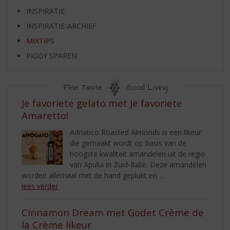
S
INSPIRATIE
p
r
INSPIRATIE-ARCHIEF
i
MIXTIPS
n
g
PIGGY SPAREN
n
a
Fine Taste
Good Living
a
r
MIXTIPS
Je favoriete gelato met je favoriete
d
Amaretto!
e
n
Adriatico Roasted Almonds is een likeur
a
die gemaakt wordt op basis van de
v
hoogste kwaliteit amandelen uit de regio
i
van Apulia in Zuid-Italië. Deze amandelen
g
worden allemaal met de hand geplukt en ...
a
lees verder
t
i
Cinnamon Dream met Godet Crème de
e
la Crème likeur