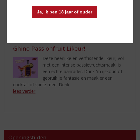
smaak, welke voortkomt uit een geheime
mix van 43 ingrediënten. De zoete tonen
Ja, ik ben 18 jaar of ouder
van vanille en citrus maken het ...
lees verder
Ontdek de Verfrissende Passie van
Ghino Passionfruit Likeur!
Deze heerlijke en verfrissende likeur, vol
met een intense passievruchtsmaak, is
een echte aanrader. Drink 'm ijskoud of
gebruik je fantasie en maak er een
cocktail of spritz mee. Denk ...
lees verder
Openingstijden