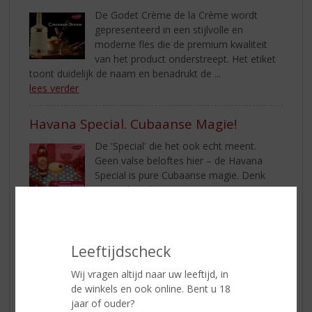
De Godet Crème de la Crème wordt
gepresenteerd in een stijlvolle en
moderne fles die de premium kwaliteit
van het product onderstreept. Het etiket
toont duidelijk de naam en benadrukt de ...
lees verder
Havana Special. Cubaanse Magie!
De 'Special' die het ook echt meent.
Geen valse beloftes hier – de Havana
Special is pure Cubaanse magie. Denk
aan zijdezachte rum, ananassap en een
vleugje vanille voor een mix die fruitig, ...
lees verder
Leeftijdscheck
Licor 43 Original & Ibiza 43 Spritz: Een
Wereld van Smaak!
Wij vragen altijd naar uw leeftijd, in
de winkels en ook online. Bent u 18
Licor 43 Original is een Spaanse likeur die
jaar of ouder?
bekend staat om zijn unieke en verfijnde