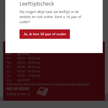
Leeftijdscheck
2019
2016
Wij vragen altijd naar uw leeftijd, in de
winkels en ook online. Bent u 18 jaar of
ouder?
Ja, ik ben 18 jaar of ouder
Openingstijden
Ma
:
gesloten
Di
:
09.30 - 18.00 uur
Wo
:
09.30 - 18.00 uur
Do
:
09.30 - 18.00 uur
Vr
:
09.30 - 19.00 uur
Za
:
09.00 - 17.00 uur
Zo:
gesloten
In de maand december hanteren we aangepaste openingstijden.
NIEUWSBRIEF
Schrijf je hier in