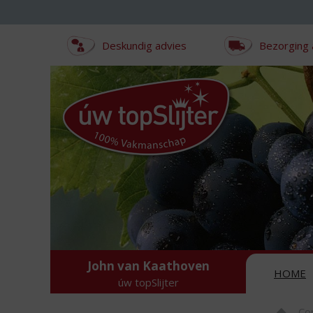
Sla
links
over
Deskundig advies
Bezorging 
S
p
r
i
n
g
n
a
a
r
d
e
i
n
John van Kaathoven
h
HOME
úw topSlijter
o
u
Co