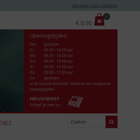
Inloggen mijn topSlijter
P
0
€
0,00
r
i
Openingstijden
j
s
Ma
:
gesloten
Di
:
09.30 - 18.00 uur
:
Wo
:
09.30 - 18.00 uur
Do
:
09.30 - 18.00 uur
Vr
:
09.30 - 19.00 uur
Za
:
09.00 - 17.00 uur
Zo:
gesloten
In de maand december hanteren we aangepaste
openingstijden.
NIEUWSBRIEF
Schrijf je hier in
Zoeken
TACT