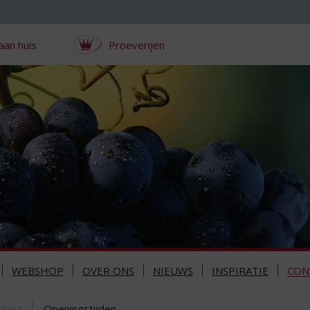
aan huis
Proeverijen
WEBSHOP
OVER ONS
NIEUWS
INSPIRATIE
CON
ntact
Openingstijden