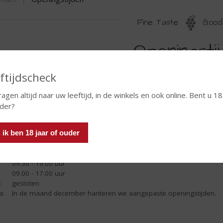
Fine Taste
Good 
PENINGSTIJDEN
Openingsti
ftijdscheck
n Van Kaathoven
 van Thielplein 21
ragen altijd naar uw leeftijd, in de winkels en ook online. Bent u 18
1 CP BEEK EN DONK
uder?
:
gesloten
, ik ben 18 jaar of ouder
09.30 - 18.00 uur
09.30 - 18.00 uur
09.30 - 18.00 uur
09.30 - 19.00 uur
09.00 - 17.00 uur
:
gesloten
a:
In de maand december hanteren we aangepaste openingstijden.