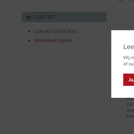
d
H
S
o
p
CONTACT
m
r
O
e
i
CONTACTGEGEVENS
n
g
OPENINGSTIJDEN
Lee
Joh
n
Piet
a
Wij v
574
a
of o
r
d
Ma
e
Ja
Di:
n
Wo:
Do:
a
Vrij:
v
Zat:
i
Zon
g
Extr
a
t
i