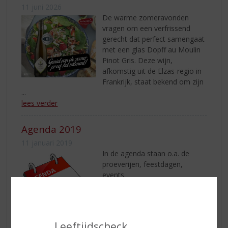
11 juni 2026
De warme zomeravonden
vragen om een verfrissend
gerecht dat perfect samengaat
met een glas Dopff au Moulin
Pinot Gris. Deze wijn,
afkomstig uit de Elzas-regio in
Frankrijk, staat bekend om zijn
...
lees verder
Agenda 2019
11 januari 2019
In de agenda staan o.a. de
proeverijen, feestdagen,
events.
lees verder
Leeftijdscheck