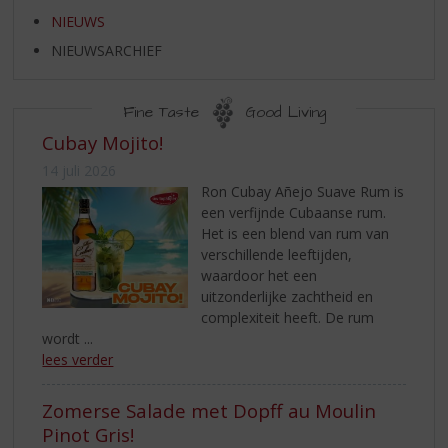
S
NIEUWS
p
r
NIEUWSARCHIEF
i
n
g
Fine Taste
Good Living
n
NIEUWS
Cubay Mojito!
a
14 juli 2026
a
Ron Cubay Añejo Suave Rum is
r
een verfijnde Cubaanse rum.
d
Het is een blend van rum van
e
verschillende leeftijden,
n
waardoor het een
a
uitzonderlijke zachtheid en
v
complexiteit heeft. De rum
i
wordt ...
g
lees verder
a
t
i
Zomerse Salade met Dopff au Moulin
e
Pinot Gris!