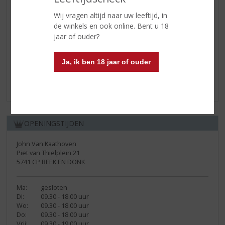
Shotje van de week "AUTODROPJE"
Wij vragen altijd naar uw leeftijd, in
de winkels en ook online. Bent u 18
11 januari 2019
jaar of ouder?
probeer elke week een nieuw
shotje.
lees verder
Ja, ik ben 18 jaar of ouder
OPENINGSTIJDEN
John Van Kaathoven
Piet van Thielplein 21
5741 CP BEEK EN DONK
Ma:
gesloten
Di:
09.30 - 18.00 uur
Wo:
09.30 - 18.00 uur
Do:
09.30 - 18.00 uur
Vrij:
09.30 - 19.00 uur