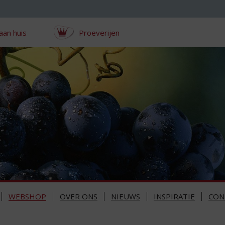
aan huis
Proeverijen
WEBSHOP
OVER ONS
NIEUWS
INSPIRATIE
CON