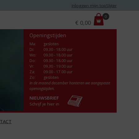
Inloggen mijn topSlijter
P
0
€
0,00
r
i
Openingstijden
j
s
Ma
:
gesloten
Di
:
09.30 - 18.00 uur
:
Wo
:
09.30 - 18.00 uur
Do
:
09.30 - 18.00 uur
Vr
:
09.30 - 19.00 uur
Za
:
09.00 - 17.00 uur
Zo:
gesloten
In de maand december hanteren we aangepaste
openingstijden.
NIEUWSBRIEF
Schrijf je hier in
TACT