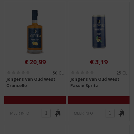
€
20,99
€
3,19
(
(
50 CL
25 CL
0
0
Jongens van Oud West
Jongens van Oud West
,
,
Orancello
Passie Spritz
0
0
/
/
5
5
)
)
MEER INFO
MEER INFO