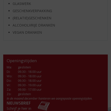
GLASWERK
GESCHENKVERPAKKING
(RELATIE)GESCHENKEN
ALCOHOLVRIJE DRANKEN
VEGAN DRANKEN
Openingstijden
Ma
:
gesloten
Di
:
09.30 - 18.00 uur
Wo
:
09.30 - 18.00 uur
Do
:
09.30 - 18.00 uur
Vr
:
09.30 - 19.00 uur
Za
:
09.00 - 17.00 uur
Zo:
gesloten
In de maand december hanteren we aangepaste openingstijden.
NIEUWSBRIEF
Schrijf je hier in