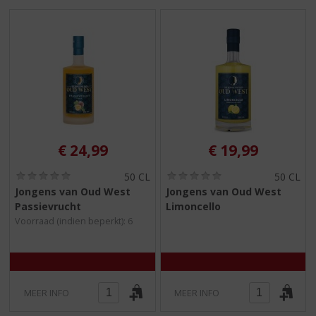
S
p
r
i
n
g
n
a
a
r
€
24,99
€
19,99
d
e
(
(
50 CL
50 CL
n
0
0
Jongens van Oud West
Jongens van Oud West
a
,
,
Passievrucht
Limoncello
0
0
v
/
/
Voorraad (indien beperkt): 6
i
5
5
g
)
)
a
t
i
MEER INFO
MEER INFO
e