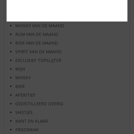
AANBIEDINGEN
WIJN VAN DE MAAND
WHISKY VAN DE MAAND
RUM VAN DE MAAND
BIER VAN DE MAAND
SPIRIT VAN DE MAAND
EXCLUSIEF TOPSLIJTER
WIJN
WHISKY
BIER
APERITIEF
GEDISTILLEERD OVERIG
SHOTJES
KANT EN KLAAR
FRISDRANK