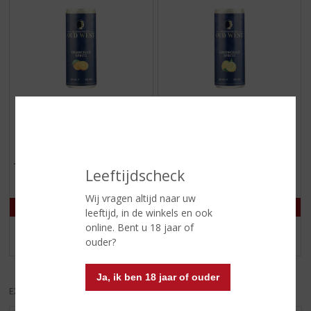
€
3,19
€
3,19
(
(
25 CL
25 CL
0
0
Jongens van Oud West
Jongens van Oud West
,
,
Leeftijdscheck
Orancello Spritz
Limoncello Spritz
0
0
/
/
5
5
Wij vragen altijd naar uw
)
)
leeftijd, in de winkels en ook
online. Bent u 18 jaar of
MEER INFO
MEER INFO
ouder?
Ja, ik ben 18 jaar of ouder
EXCL. BTW
INCL. BTW